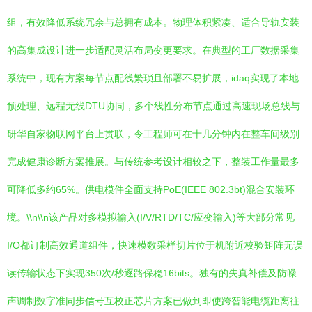
组，有效降低系统冗余与总拥有成本。物理体积紧凑、适合导轨安装
的高集成设计进一步适配灵活布局变更要求。在典型的工厂数据采集
系统中，现有方案每节点配线繁琐且部署不易扩展，idaq实现了本地
预处理、远程无线DTU协同，多个线性分布节点通过高速现场总线与
研华自家物联网平台上贯联，令工程师可在十几分钟内在整车间级别
完成健康诊断方案推展。与传统参考设计相较之下，整装工作量最多
可降低多约65%。供电模件全面支持PoE(IEEE 802.3bt)混合安装环
境。\\n\\n该产品对多模拟输入(I/V/RTD/TC/应变输入)等大部分常见
I/O都订制高效通道组件，快速模数采样切片位于机附近校验矩阵无误
读传输状态下实现350次/秒逐路保稳16bits。独有的失真补偿及防噪
声调制数字准同步信号互校正芯片方案已做到即使跨智能电缆距离往